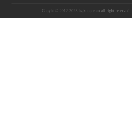
Copyht © 2012-2025 hzjxapp.com all right reserved