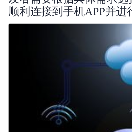
顺利连接到手机APP并