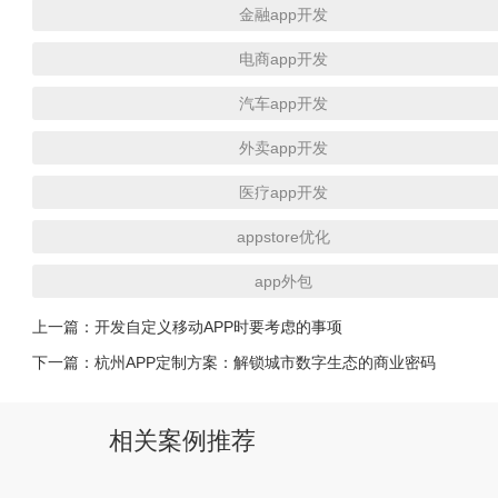
金融app开发
电商app开发
汽车app开发
外卖app开发
医疗app开发
appstore优化
app外包
上一篇：
开发自定义移动APP时要考虑的事项
下一篇：
杭州APP定制方案：解锁城市数字生态的商业密码
相关案例推荐