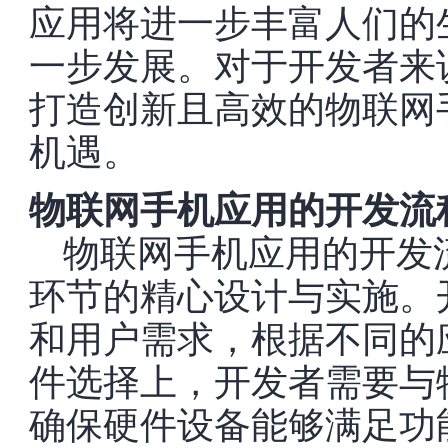
应用将进一步丰富人们的
一步发展。对于开发者来
打造创新且高效的物联网
机遇。
物联网手机应用的开发流
物联网手机应用的开发
环节的精心设计与实施。
和用户需求，根据不同的
件选择上，开发者需要与
确保硬件设备能够满足功