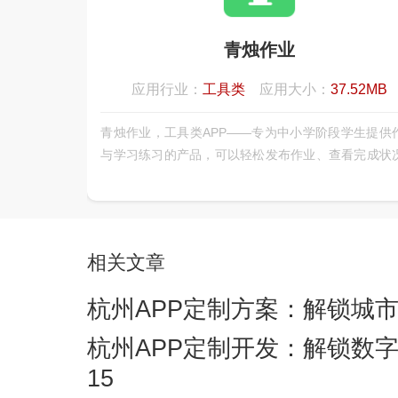
青烛作业
应用行业：
工具类
应用大小：
37.52MB
青烛作业，工具类APP——专为中小学阶段学生提供
与学习练习的产品，可以轻松发布作业、查看完成状
提交作业情况、知识点同步练习和免费讲座，配合大
分析和个性化推荐，帮你查漏补缺巩固所学知识操
单、省时省力、功能强大、有效提高学习成绩。
相关文章
杭州APP定制方案：解锁城
杭州APP定制开发：解锁数
15