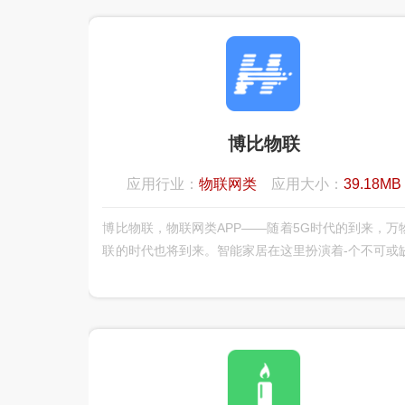
博比物联
应用行业：
物联网类
应用大小：
39.18MB
博比物联，物联网类APP——随着5G时代的到来，万
联的时代也将到来。智能家居在这里扮演着-个不可或
重要角色，博比物联智慧家居为用户提供全方位的智
居体验，可连接家中绝大部分智能设备而，实现了各
能设备的互联、互通、互动，给您全新的智能家庭互
验。