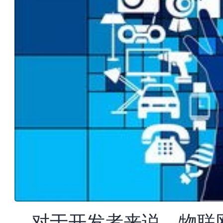
对于开发者来说，物联