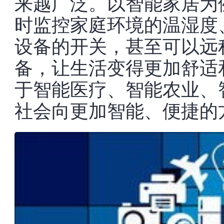
来越广泛。以智能家居为
时监控家庭环境的温湿度
设备的开关，甚至可以远
备，让生活变得更加舒适
于智能医疗、智能农业、
社会向更加智能、便捷的