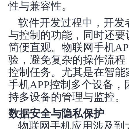
性与兼容性。
软件开发过程中，开发
与控制的功能，同时还要
简便直观。物联网手机A
验，避免复杂的操作流程
控制任务。尤其是在智能
手机APP控制多个设备
持多设备的管理与监控。
数据安全与隐私保护
物联网手机应用涉及到