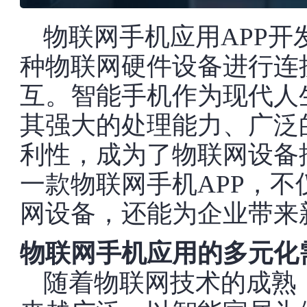
物联网手机应用APP
种物联网硬件设备进行连
互。智能手机作为现代人
其强大的处理能力、广泛
利性，成为了物联网设备
一款物联网手机APP，
网设备，还能为企业带来
物联网手机应用的多元化
随着物联网技术的成熟