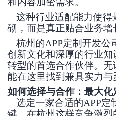
和内容加密需求。
这种行业适配能力使得
砌，而是真正贴合业务增
杭州的APP定制开发
创新文化和深厚的行业知
转型的首选合作伙伴。无
能在这里找到兼具实力与
如何选择与合作：最大化
选定一家合适的APP
键。在杭州这样竞争激烈