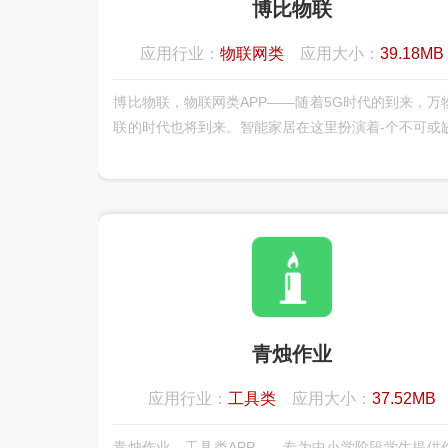
博比物联
应用行业：
物联网类
应用大小：
39.18MB
博比物联，物联网类APP——随着5G时代的到来，万
联的时代也将到来。智能家居在这里扮演着-个不可或
重要角色，博比物联智慧家居为用户提供全方位的智
居体验，可连接家中绝大部分智能设备而，实现了各
能设备的互联、互通、互动，给您全新的智能家庭互
验。
青烛作业
应用行业：
工具类
应用大小：
37.52MB
青烛作业，工具类APP——专为中小学阶段学生提供