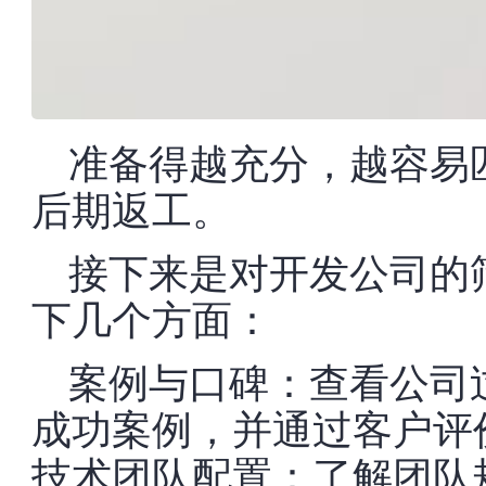
准备得越充分，越容易
后期返工。
接下来是对开发公司的
下几个方面：
案例与口碑：查看公司
成功案例，并通过客户评
技术团队配置：了解团队