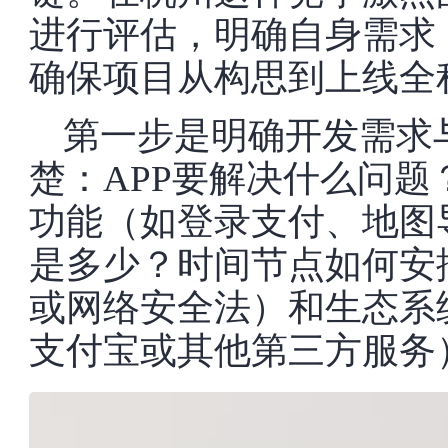
进行评估，明确自身需求
确保项目从构思到上线全
第一步是明确开发需求
楚：APP要解决什么问
功能（如登录支付、地图
是多少？时间节点如何安
或网络安全法）和生态系
支付宝或其他第三方服务