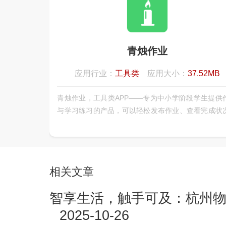
青烛作业
应用行业：
工具类
应用大小：
37.52MB
青烛作业，工具类APP——专为中小学阶段学生提供
与学习练习的产品，可以轻松发布作业、查看完成状
提交作业情况、知识点同步练习和免费讲座，配合大
分析和个性化推荐，帮你查漏补缺巩固所学知识操
单、省时省力、功能强大、有效提高学习成绩。
相关文章
智享生活，触手可及：杭州物
2025-10-26