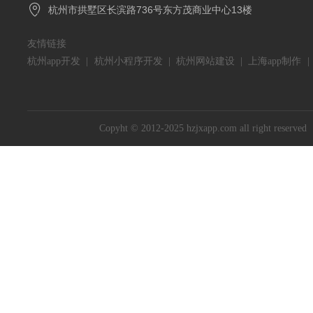

杭州市拱墅区长滨路736号东方茂商业中心13楼
友情链接
杭州app开发
|
杭州小程序开发
|
杭州网站建设
|
上海app制作
Copyht © 2012-2025 hzjxapp.com all right reserved