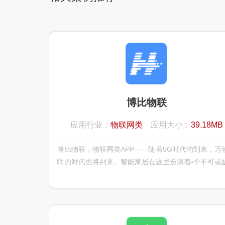
博比物联
应用行业：
物联网类
应用大小：
39.18MB
博比物联，物联网类APP——随着5G时代的到来，万
联的时代也将到来。智能家居在这里扮演着-个不可或
重要角色，博比物联智慧家居为用户提供全方位的智
居体验，可连接家中绝大部分智能设备而，实现了各
能设备的互联、互通、互动，给您全新的智能家庭互
验。