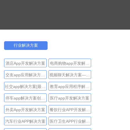
行业解决方案
酒店App开发解决方案
电商购物app开发解决
方案
交友app应用解决方案
视频聊天解决方案—功
—实用技巧和先进的获
能，获利和技术
社交app解决方案[最完
教育app应用程序解决
利方法
整指南]
方案
停车app解决方案创建
医疗app开发解决方案
指南
外卖App开发解决方案
餐饮行业APP开发解决
方案
汽车行业APP解决方案
医疗卫生APP行业解决