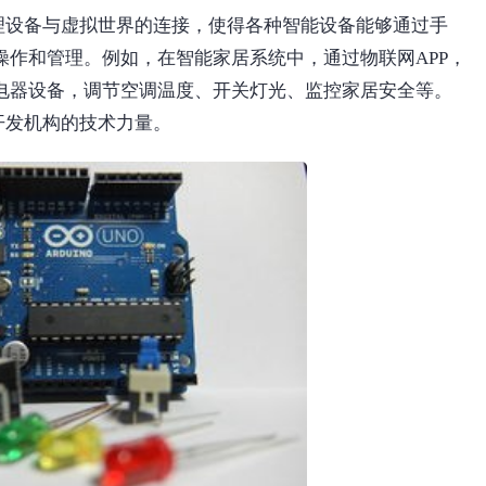
物理设备与虚拟世界的连接，使得各种智能设备能够通过手
操作和管理。例如，在智能家居系统中，通过物联网APP，
电器设备，调节空调温度、开关灯光、监控家居安全等。
开发机构的技术力量。