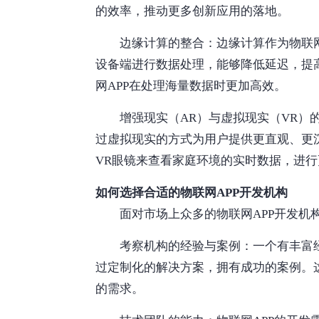
的效率，推动更多创新应用的落地。
边缘计算的整合：边缘计算作为物联
设备端进行数据处理，能够降低延迟，提
网APP在处理海量数据时更加高效。
增强现实（AR）与虚拟现实（VR）的
过虚拟现实的方式为用户提供更直观、更
VR眼镜来查看家庭环境的实时数据，进
如何选择合适的物联网APP开发机构
面对市场上众多的物联网APP开发机
考察机构的经验与案例：一个有丰富
过定制化的解决方案，拥有成功的案例。
的需求。