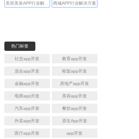
方案
美容美发APP行业解决
商城APP行业解决方案
方案
热门标签
社交app开发
教育app开发
混合app开发
框架app开发
金融app开发
房地产app开发
电商app开发
美容app开发
汽车app开发
餐饮app开发
外卖app开发
原生App开发
医疗app开发
app开发