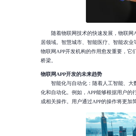
随着物联网技术的快速发展，物联网
居领域。智慧城市、智能医疗、智能农业
物联网APP开发机构的作用愈发重要，
桥梁。
物联网APP开发的未来趋势
智能化与自动化：随着人工智能、大
化和自动化。例如，APP能够根据用户
成相关操作。用户通过APP的操作将更加