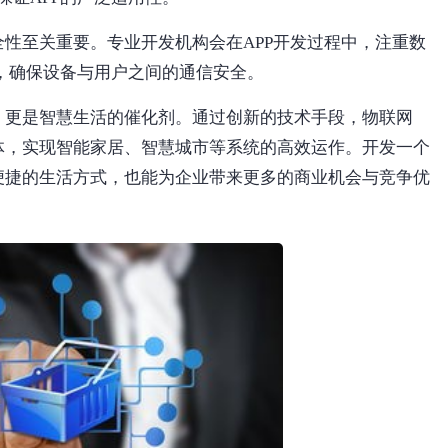
全性至关重要。专业开发机构会在APP开发过程中，注重数
，确保设备与用户之间的通信安全。
用，更是智慧生活的催化剂。通过创新的技术手段，物联网
一体，实现智能家居、智慧城市等系统的高效运作。开发一个
供便捷的生活方式，也能为企业带来更多的商业机会与竞争优