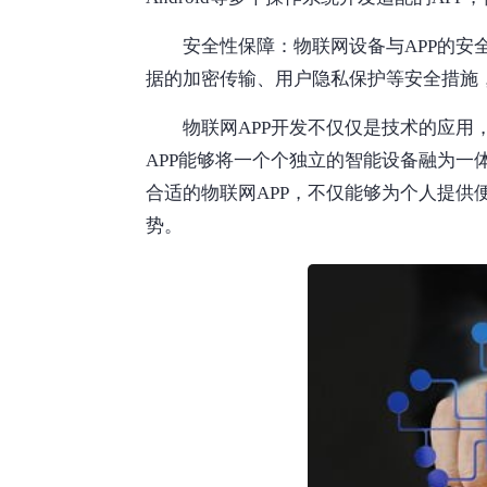
安全性保障：物联网设备与APP的安
据的加密传输、用户隐私保护等安全措施
物联网APP开发不仅仅是技术的应
APP能够将一个个独立的智能设备融为
合适的物联网APP，不仅能够为个人提
势。