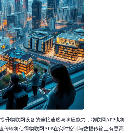
大提升物联网设备的连接速度与响应能力，物联网APP也将
速传输将使得物联网APP在实时控制与数据传输上有更高