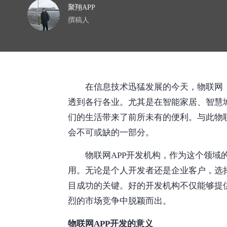
聚翔APP
撰稿人
在信息技术迅猛发展的今天，物联网（
透到各行各业。尤其是在智能家居、智慧
们的生活带来了前所未有的便利。与此物
会不可或缺的一部分。
物联网APP开发机构，作为这个领
用。无论是个人开发者还是企业客户，选
目成功的关键。好的开发机构不仅能够提
烈的市场竞争中脱颖而出。
物联网APP开发的意义