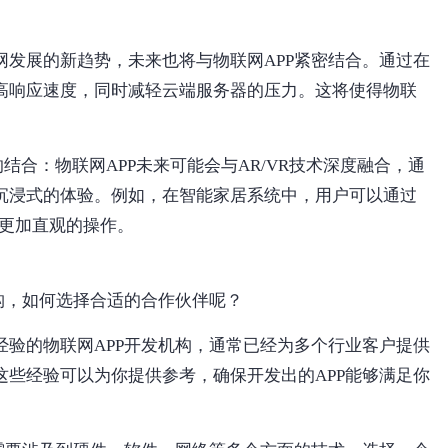
网发展的新趋势，未来也将与物联网APP紧密结合。通过在
高响应速度，同时减轻云端服务器的压力。这将使得物联
结合：物联网APP未来可能会与AR/VR技术深度融合，通
沉浸式的体验。例如，在智能家居系统中，用户可以通过
行更加直观的操作。
构，如何选择合适的合作伙伴呢？
经验的物联网APP开发机构，通常已经为多个行业客户提供
这些经验可以为你提供参考，确保开发出的APP能够满足你