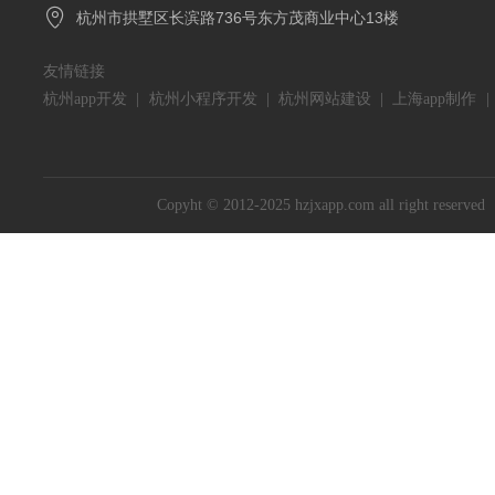

杭州市拱墅区长滨路736号东方茂商业中心13楼
友情链接
杭州app开发
|
杭州小程序开发
|
杭州网站建设
|
上海app制作
Copyht © 2012-2025 hzjxapp.com all right reserved