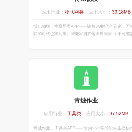
应用行业：
物联网类
应用大小：
39.18MB
博比物联，物联网类APP——随着5G时代的到来，万
联的时代也将到来。智能家居在这里扮演着-个不可或
重要角色，博比物联智慧家居为用户提供全方位的智
居体验，可连接家中绝大部分智能设备而，实现了各
能设备的互联、互通、互动，给您全新的智能家庭互
验。
青烛作业
应用行业：
工具类
应用大小：
37.52MB
青烛作业，工具类APP——专为中小学阶段学生提供