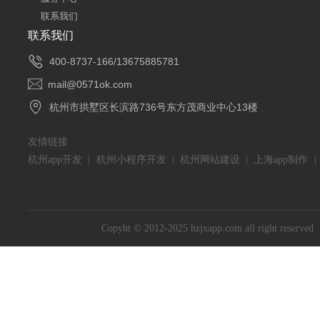
联系我们
联系我们

400-8737-166/13675885781

mail@0571ok.com

杭州市拱墅区长滨路736号东方茂商业中心13楼
友情链接
杭州app开发
|
杭州小程序开发
|
杭州网站建设
|
上海app制作
Copyht © 2012-2025 hzjxapp.com all right reserved