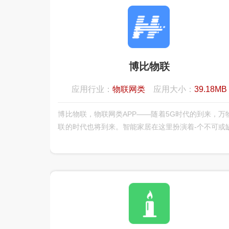
博比物联
应用行业：
物联网类
应用大小：
39.18MB
博比物联，物联网类APP——随着5G时代的到来，万
联的时代也将到来。智能家居在这里扮演着-个不可或
重要角色，博比物联智慧家居为用户提供全方位的智
居体验，可连接家中绝大部分智能设备而，实现了各
能设备的互联、互通、互动，给您全新的智能家庭互
验。