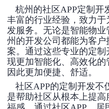
杭州的社区APP定制
丰富的行业经验，致力于
发服务。无论是智能物业
州的开发公司都能为客户
案。通过这些专业的定制
现更加智能化、高效化的
因此更加便捷、舒适。
社区APP的定制开发不
是帮助社区从根本上提高
福感。通过社区APP，