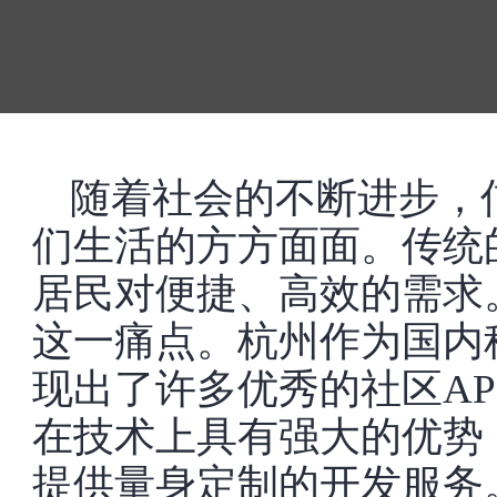
随着社会的不断进步，
们生活的方方面面。传统
居民对便捷、高效的需求
这一痛点。杭州作为国内
现出了许多优秀的社区A
在技术上具有强大的优势
提供量身定制的开发服务