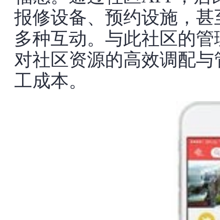
报修设备、预约设施，甚
多种互动。与此社区的管
对社区资源的高效调配与
工成本。