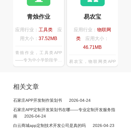
行整理，不同于市面上以
用户提供全方位的智能家
大量文章和素材填充内容
居体验，可连接家中绝大
青烛作业
易农宝
的产品，真实契合实际的
部分智能设备而，实现了
教学需要，将学生融入一
各种智能设备的互联、互
应用行业：
工具类
应
应用行业：
物联网
个良好的写作氛围中。
通、互动，给您全新的智
用大小：
37.52MB
类
应用大小：
能家庭互联体验。
46.71MB
青烛作业，工具类APP
——专为中小学阶段学生
易农宝，物联网类APP
提供作业与学习练习的产
——是一款智慧农场管理
品，可以轻松发布作业、
app，可以实时监控数
查看完成状况、提交作业
据，随时查看监测动态，
相关文章
情况、知识点同步练习和
远程管理，随时掌握环境
免费讲座，配合大数据分
动态
石家庄APP开发制作策划书
2026-04-24
析和个性化推荐，帮你查
石家庄APP定制开发策划书在哪——专业定制开发服务指
漏补缺巩固所学知识操作
南
2026-04-24
简单、省时省力、功能强
白云商城app定制技术开发公司是真的吗
2026-04-23
大、有效提高学习成绩。