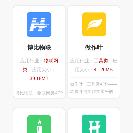
博比物联
做作叶
应用行业：
物联网
应用行业：
工具类
应
类
应用大小：
用大小：
41.26MB
39.18MB
做作叶，工具类APP——-
款提升语文作文水平的教
博比物联，物联网类APP
育平台类产品，以线下的
——随着5G时代的到来，
学校班级为依托班级老师
万物互联的时代也将到
为引导，展开符合教学进
来。智能家居在这里扮演
度的作文比赛。作文主题
着-个不可或缺的重要角
和素材内容由班级老师进
色，博比物联智慧家居为