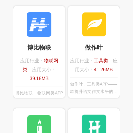
博比物联
做作叶
应用行业：
物联网
应用行业：
工具类
应
类
应用大小：
用大小：
41.26MB
39.18MB
做作叶，工具类APP——-
款提升语文作文水平的教
博比物联，物联网类APP
育平台类产品，以线下的
——随着5G时代的到来，
学校班级为依托班级老师
万物互联的时代也将到
为引导，展开符合教学进
来。智能家居在这里扮演
度的作文比赛。作文主题
着-个不可或缺的重要角
和素材内容由班级老师进
色，博比物联智慧家居为