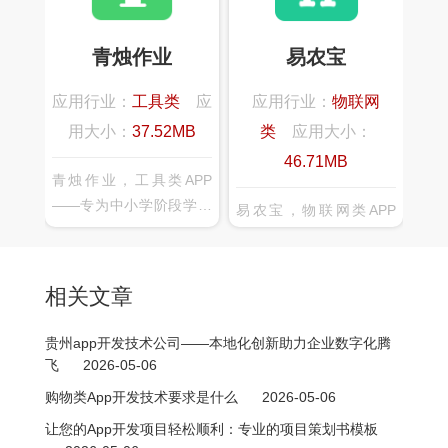
行整理，不同于市面上以
用户提供全方位的智能家
大量文章和素材填充内容
居体验，可连接家中绝大
青烛作业
易农宝
的产品，真实契合实际的
部分智能设备而，实现了
教学需要，将学生融入一
各种智能设备的互联、互
应用行业：
工具类
应
应用行业：
物联网
个良好的写作氛围中。
通、互动，给您全新的智
用大小：
37.52MB
类
应用大小：
能家庭互联体验。
46.71MB
青烛作业，工具类APP
——专为中小学阶段学生
易农宝，物联网类APP
提供作业与学习练习的产
——是一款智慧农场管理
品，可以轻松发布作业、
app，可以实时监控数
查看完成状况、提交作业
据，随时查看监测动态，
相关文章
情况、知识点同步练习和
远程管理，随时掌握环境
免费讲座，配合大数据分
动态
贵州app开发技术公司——本地化创新助力企业数字化腾
析和个性化推荐，帮你查
飞
2026-05-06
漏补缺巩固所学知识操作
购物类App开发技术要求是什么
2026-05-06
简单、省时省力、功能强
让您的App开发项目轻松顺利：专业的项目策划书模板
大、有效提高学习成绩。