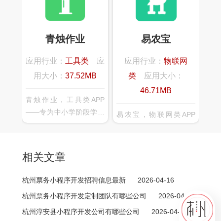
和素材内容由班级老师进
色，博比物联智慧家居为
行整理，不同于市面上以
用户提供全方位的智能家
大量文章和素材填充内容
居体验，可连接家中绝大
青烛作业
易农宝
的产品，真实契合实际的
部分智能设备而，实现了
教学需要，将学生融入一
各种智能设备的互联、互
应用行业：
工具类
应
应用行业：
物联网
个良好的写作氛围中。
通、互动，给您全新的智
用大小：
37.52MB
类
应用大小：
能家庭互联体验。
46.71MB
青烛作业，工具类APP
——专为中小学阶段学生
易农宝，物联网类APP
提供作业与学习练习的产
——是一款智慧农场管理
品，可以轻松发布作业、
app，可以实时监控数
查看完成状况、提交作业
据，随时查看监测动态，
相关文章
情况、知识点同步练习和
远程管理，随时掌握环境
免费讲座，配合大数据分
动态
杭州票务小程序开发招聘信息最新
2026-04-16
析和个性化推荐，帮你查
杭州票务小程序开发定制团队有哪些公司
2026-04-16
漏补缺巩固所学知识操作
简单、省时省力、功能强
杭州淳安县小程序开发公司有哪些公司
2026-04-15