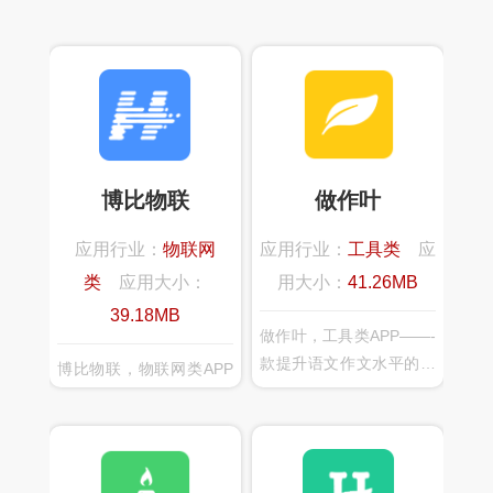
博比物联
做作叶
应用行业：
物联网
应用行业：
工具类
应
类
应用大小：
用大小：
41.26MB
39.18MB
做作叶，工具类APP——-
款提升语文作文水平的教
博比物联，物联网类APP
育平台类产品，以线下的
——随着5G时代的到来，
学校班级为依托班级老师
万物互联的时代也将到
为引导，展开符合教学进
来。智能家居在这里扮演
度的作文比赛。作文主题
着-个不可或缺的重要角