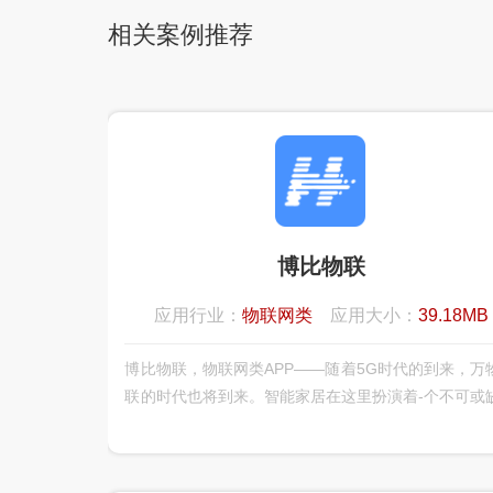
相关案例推荐
博比物联
应用行业：
物联网类
应用大小：
39.18MB
博比物联，物联网类APP——随着5G时代的到来，万
联的时代也将到来。智能家居在这里扮演着-个不可或
重要角色，博比物联智慧家居为用户提供全方位的智
居体验，可连接家中绝大部分智能设备而，实现了各
能设备的互联、互通、互动，给您全新的智能家庭互