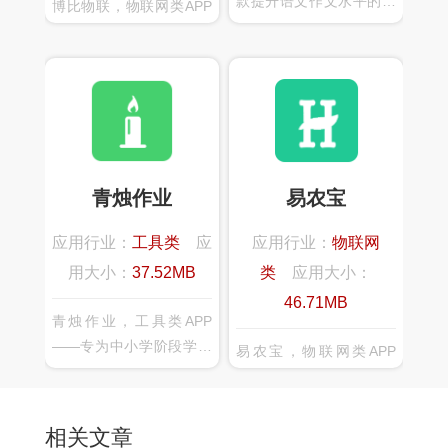
款提升语文作文水平的教
博比物联，物联网类APP
育平台类产品，以线下的
——随着5G时代的到来，
学校班级为依托班级老师
万物互联的时代也将到
为引导，展开符合教学进
来。智能家居在这里扮演
度的作文比赛。作文主题
着-个不可或缺的重要角
和素材内容由班级老师进
色，博比物联智慧家居为
行整理，不同于市面上以
用户提供全方位的智能家
大量文章和素材填充内容
居体验，可连接家中绝大
青烛作业
易农宝
的产品，真实契合实际的
部分智能设备而，实现了
教学需要，将学生融入一
各种智能设备的互联、互
应用行业：
工具类
应
应用行业：
物联网
个良好的写作氛围中。
通、互动，给您全新的智
用大小：
37.52MB
类
应用大小：
能家庭互联体验。
46.71MB
青烛作业，工具类APP
——专为中小学阶段学生
易农宝，物联网类APP
提供作业与学习练习的产
——是一款智慧农场管理
品，可以轻松发布作业、
app，可以实时监控数
查看完成状况、提交作业
据，随时查看监测动态，
相关文章
情况、知识点同步练习和