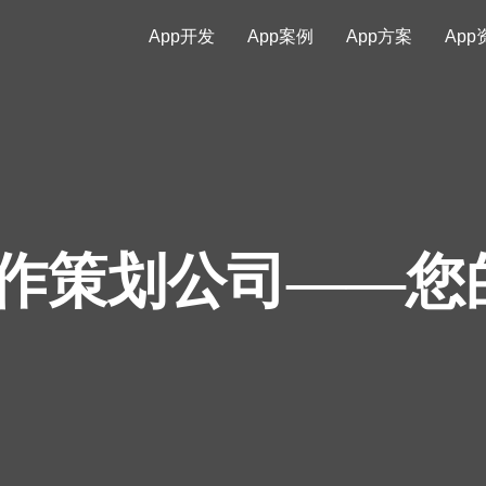
App开发
App案例
App方案
App
制作策划公司——您