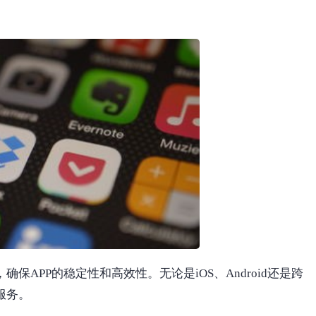
保APP的稳定性和高效性。无论是iOS、Android还是跨
服务。