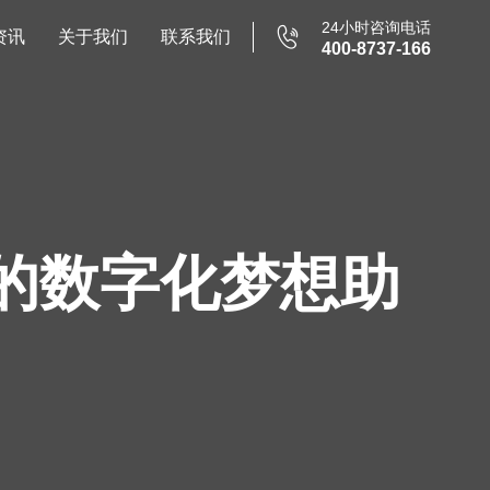
24小时咨询电话

资讯
关于我们
联系我们
400-8737-166
的数字化梦想助