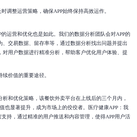
及时调整运营策略，确保APP始终保持高效运作。
P的运营和优化也是如此。我们的数据分析团队会对APP的
为、交易数据、留存率等，通过数据分析找出问题并提出
，对用户数据进行精准分析，帮助客户优化用户体验、提
持续价值的重要途径。
分析和优化策略，该餐饮外卖平台在上线后的三个月内，
价值也显著提升，成为市场上的佼佼者。医疗健康APP：我
营支持，通过精准的用户推送和内容管理，使得APP用户活