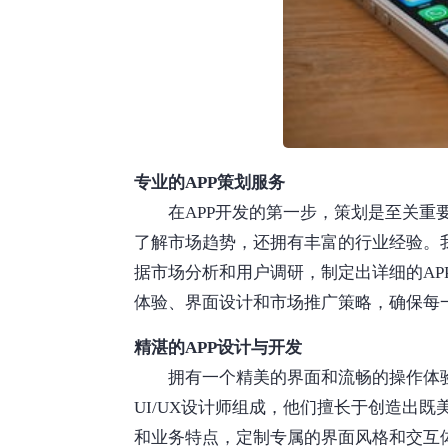
专业的APP策划服务
在APP开发的第一步，策划是至关
了解市场趋势，还拥有丰富的行业经验。
据市场分析和用户调研，制定出详细的A
体验、界面设计和市场推广策略，确保每
精湛的APP设计与开发
拥有一个精美的界面和流畅的操作体
UI/UX设计师组成，他们擅长于创造出
和业务特点，定制专属的界面风格和交互