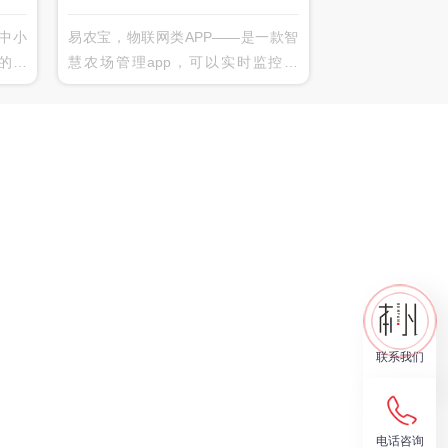
中小
易农宝，物联网类APP——是一款智
的产
慧农场管理app，可以实时监控数
成状
据，随时查看监测动态，远程管理，
练习
随时掌握环境动态
个性
知识
、有
联系我们
电话咨询