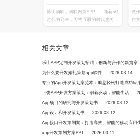
博比物联，物联网类APP——随着5G
做作
时代的到来，万物互联的时代也将到
作
来。智能家居在这里扮演着-个不可或
的
缺的重要角色，博比物联智慧家居为
展
用户提供全方位的智能家居体验，可
主
相关文章
连接家中绝大部分智能设备而，实现
理
了各种智能设备的互联、互通、互
填
乐山APP定制开发策划招聘：创新与合作的新篇章
动，给您全新的智能家庭互联体验。
学
为什么要开发婚礼策划app软件
2026-03-14
氛
专业的App开发策划案范本：助您轻松打造成功应
上饶APP开发方案策划：创新驱动，智能生活
2
App项目的研究与开发策划书
2026-03-12
App设计和开发策划书
2026-03-12
App接口开发策划案：打造高效、智能的移动应用
app开发策划方案PPT
2026-03-11