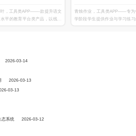
叶，工具类APP——-款提升语文
青烛作业，工具类APP——专为
文水平的教育平台类产品，以线下
学阶段学生提供作业与学习练习
学校班级为依托班级老师为引导，
品，可以轻松发布作业、查看完
开符合教学进度的作文比赛。作文
况、提交作业情况、知识点同步
题和素材内容由班级老师进行整
和免费讲座，配合大数据分析和
，不同于市面上以大量文章和素材
化推荐，帮你查漏补缺巩固所学
充内容的产品，真实契合实际的教
操作简单、省时省力、功能强大
2026-03-14
需要，将学生融入一个良好的写作
效提高学习成绩。
围中。
用
2026-03-13
026-03-13
生态系统
2026-03-12